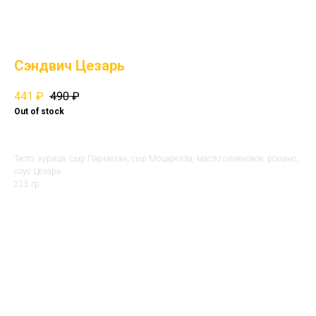
Сэндвич Цезарь
441
₽
490
₽
Out of stock
Тесто, курица, сыр Пармезан, сыр Моцарелла, масло оливковое, романо,
соус Цезарь
225 гр